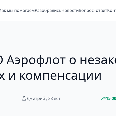
Как мы помогаем
Разобрались
Новости
Вопрос–ответ
Кон
О Аэрофлот о неза
х и компенсации
Дмитрий
, 28 лет
15 0