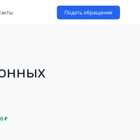
такты
Подать обращение
конных
00 ₽