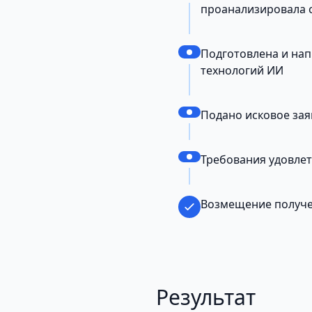
проанализировала с
Подготовлена и на
технологий ИИ
Подано исковое зая
Требования удовлет
Возмещение получ
Результат