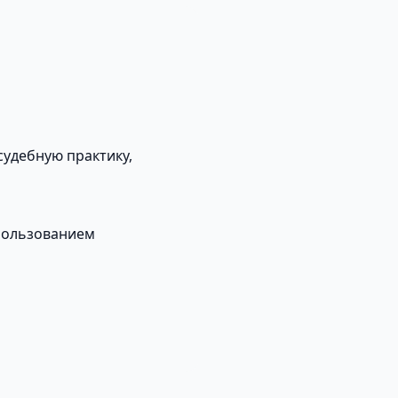
удебную практику,
пользованием