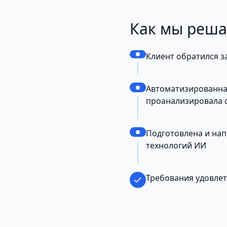
Как мы реш
Клиент обратился 
Автоматизированная
проанализировала с
Подготовлена и на
технологий ИИ
Требования удовле