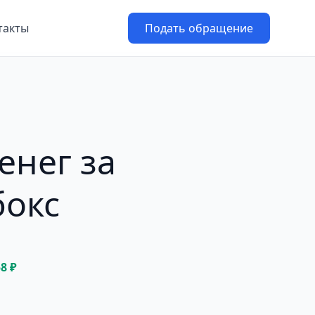
такты
Подать обращение
енег за
бокс
58 ₽