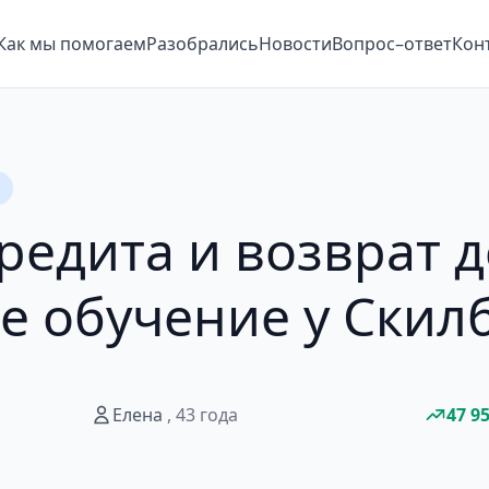
Как мы помогаем
Разобрались
Новости
Вопрос–ответ
Кон
редита и возврат д
е обучение у Скил
Елена
, 43 года
47 9