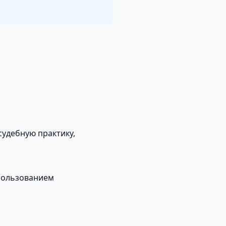
удебную практику,
пользованием