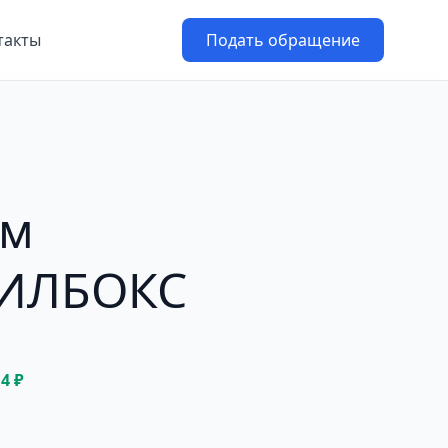
такты
Подать обращение
ем
КИЛБОКС
14 ₽