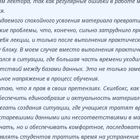
м лектора, так как регулярные ошибки в работе 
я.
аемого спокойного усвоения материала преврати
ие проблемы, что, конечно, сильно затруднило пр
себя лекции, и только после выполнения практичес
 блоку. В моем случае вместо выполнения практиче
ался в ситуации, где большая часть времени уходи
тствий между базами данных. Это не только замед
ное напряжение в процесс обучения.
таю, что я прав в своих претензиях. Скилбокс, ка
еспечить единообразие и актуальность материало
бегать создания ситуации, где учащиеся тратят в
устаревшими данными или несоответствиями в ма
учать, но и обеспечивать комфортное, последоват
тавлять студентов тратить время на устранение 