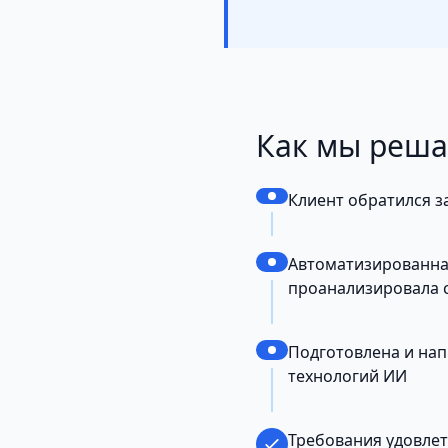
Как мы реш
Клиент обратился 
Автоматизированная
проанализировала с
Подготовлена и на
технологий ИИ
Требования удовле