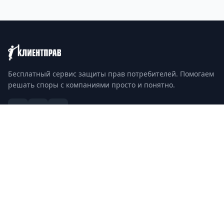
Бесплатный сервис защиты прав потребителей. Помогаем
решать споры с компаниями просто и понятно.
TG
VK
OK
Полезное
Вопрос–ответ
Новости
Общественный контроль
Разобрались