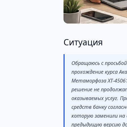
Ситуация
Обращаюсь с просьбой
прохождение курса Ак
Метаморфоза ХТ-45061р
решение не продолжат
оказываемых услуг. П
средств банку соглас
которую заменили на с
предыдущую версию д