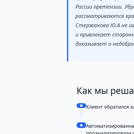
России претензии. Уб
рассматриваются край
Стержанова Ю.А не им
и привлекает сторонн
доказывает о недобр
Как мы реш
Клиент обратился 
Автоматизированная
проанализировала с