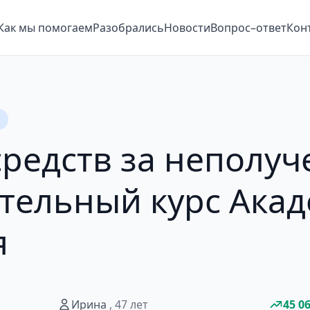
Как мы помогаем
Разобрались
Новости
Вопрос–ответ
Кон
средств за неполу
тельный курс Ака
я
Ирина
, 47 лет
45 0