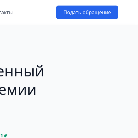
такты
Подать обращение
ченный
демии
61 ₽