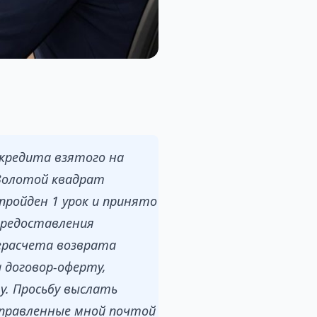
 кредита взятого на
 Золотой квадрат
 пройден 1 урок и принято
предоставления
ерасчета возврата
а договор-оферту,
у. Просьбу выслать
тправленные мной почтой